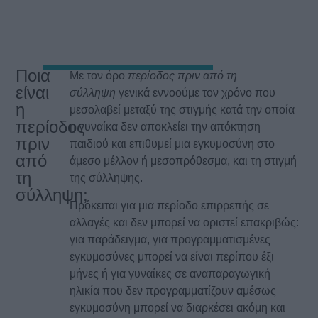
Ποια
Με τον όρο
περίοδος πριν από τη
είναι
σύλληψη
γενικά εννοούμε τον χρόνο που
η
μεσολαβεί μεταξύ της στιγμής κατά την οποία
περίοδος
η γυναίκα δεν αποκλείει την απόκτηση
πριν
παιδιού και επιθυμεί μια εγκυμοσύνη στο
από
άμεσο μέλλον ή μεσοπρόθεσμα, και τη στιγμή
τη
της σύλληψης.
σύλληψη;
Πρόκειται για μια περίοδο επιρρεπής σε
αλλαγές και δεν μπορεί να οριστεί επακριβώς:
για παράδειγμα, για προγραμματισμένες
εγκυμοσύνες μπορεί να είναι περίπου έξι
μήνες ή για γυναίκες σε αναπαραγωγική
ηλικία που δεν προγραμματίζουν αμέσως
εγκυμοσύνη μπορεί να διαρκέσει ακόμη και