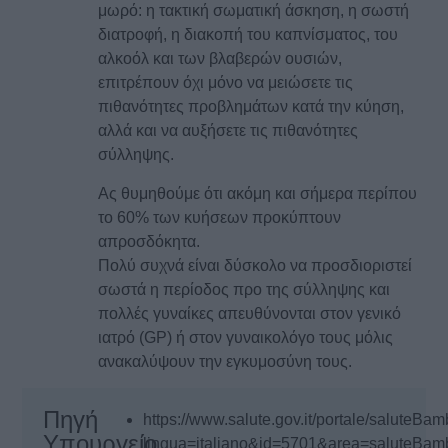
μωρό: η τακτική σωματική άσκηση, η σωστή
διατροφή, η διακοπή του καπνίσματος, του
αλκοόλ και των βλαβερών ουσιών,
επιτρέπουν όχι μόνο να μειώσετε τις
πιθανότητες προβλημάτων κατά την κύηση,
αλλά και να αυξήσετε τις πιθανότητες
σύλληψης.
Ας θυμηθούμε ότι ακόμη και σήμερα περίπου
το 60% των κυήσεων προκύπτουν
απροσδόκητα.
Πολύ συχνά είναι δύσκολο να προσδιοριστεί
σωστά η περίοδος προ της σύλληψης και
πολλές γυναίκες απευθύνονται στον γενικό
ιατρό (GP) ή στον γυναικολόγο τους μόλις
ανακαλύψουν την εγκυμοσύνη τους.
Πηγή
https://www.salute.gov.it/portale/salute
Υπουργείο
lingua=italiano&id=5701&area=saluteBa