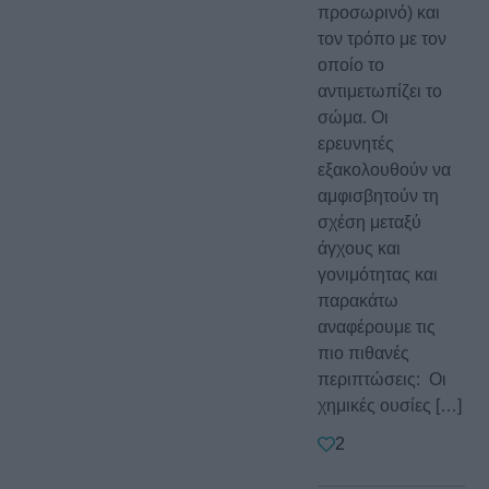
προσωρινό) και
τον τρόπο με τον
οποίο το
αντιμετωπίζει το
σώμα. Οι
ερευνητές
εξακολουθούν να
αμφισβητούν τη
σχέση μεταξύ
άγχους και
γονιμότητας και
παρακάτω
αναφέρουμε τις
πιο πιθανές
περιπτώσεις: Οι
χημικές ουσίες […]
2