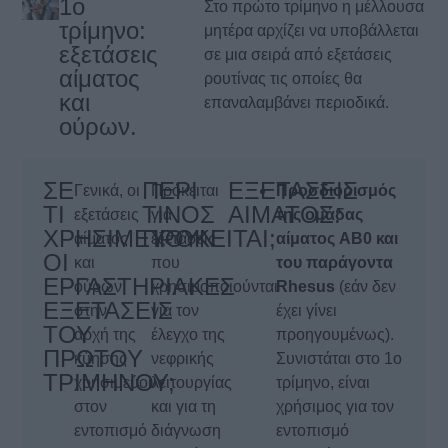
1o
Στο πρώτο τρίμηνο η μέλλουσα
τρίμηνο:
μητέρα αρχίζει να υποβάλλεται
εξετάσεις
σε μια σειρά από εξετάσεις
αίματος
ρουτίνας τις οποίες θα
και
επαναλαμβάνει περιοδικά.
ούρων.
ΣΕ
ΠΕΡΙ
ΕΞΕΤΑΣΕΙΣ
Γενικά, οι
Πρόκειται
Προσδιορισμός
ΤΙ
ΤΙΝΟΣ
ΑΙΜΑΤΟΣ:
εξετάσεις
για
της ομάδας
ΧΡΗΣΙΜΕΥΟΥΝ
ΠΡΟΚΕΙΤΑΙ;
αίματος
εξετάσεις
αίματος AB0 και
ΟΙ
και
που
του παράγοντα
ΕΡΓΑΣΤΗΡΙΑΚΕΣ
ούρων
χρησιμοποιούνται
Rhesus
(εάν δεν
ΕΞΕΤΑΣΕΙΣ
στην
για τον
έχει γίνει
ΤΟΥ
αρχή της
έλεγχο της
προηγουμένως).
ΠΡΩΤΟΥ
κύησης
νεφρικής
Συνιστάται στο 1ο
ΤΡΙΜΗΝΟΥ;
χρησιμεύουν
λειτουργίας
τρίμηνο, είναι
στον
και για τη
χρήσιμος για τον
εντοπισμό
διάγνωση
εντοπισμό