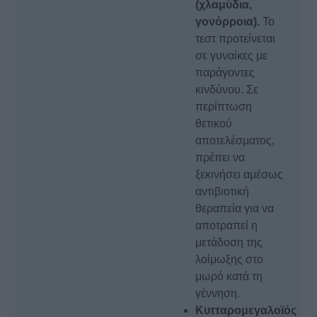
(χλαμύδια,
γονόρροια).
Το
τεστ προτείνεται
σε γυναίκες με
παράγοντες
κινδύνου. Σε
περίπτωση
θετικού
αποτελέσματος,
πρέπει να
ξεκινήσει αμέσως
αντιβιοτική
θεραπεία για να
αποτραπεί η
μετάδοση της
λοίμωξης στο
μωρό κατά τη
γέννηση.
Κυτταρομεγαλοϊός