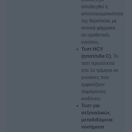
αποδειχθεί η
αποτελεσματικότητα
της θεραπείας με
αντιικά φάρμακα
σε οροθετικές
εγκύους.
Τεστ HCV
(ηπατίτιδα C)
. Το
τεστ προτείνεται
στο 1ο τρίμηνο σε
γυναίκες που
εμφανίζουν
παράγοντες
κινδύνου.
Τεστ για
σεξουαλικώς
μεταδιδόμενα
νοσήματα