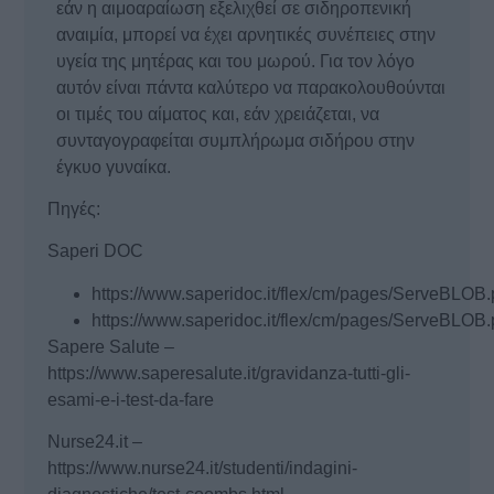
εάν η αιμοαραίωση εξελιχθεί σε σιδηροπενική
αναιμία, μπορεί να έχει αρνητικές συνέπειες στην
υγεία της μητέρας και του μωρού. Για τον λόγο
αυτόν είναι πάντα καλύτερο να παρακολουθούνται
οι τιμές του αίματος και, εάν χρειάζεται, να
συνταγογραφείται συμπλήρωμα σιδήρου στην
έγκυο γυναίκα.
Πηγές:
Saperi DOC
https://www.saperidoc.it/flex/cm/pages/ServeBLOB
https://www.saperidoc.it/flex/cm/pages/ServeBLOB
Sapere Salute –
https://www.saperesalute.it/gravidanza-tutti-gli-
esami-e-i-test-da-fare
Nurse24.it –
https://www.nurse24.it/studenti/indagini-