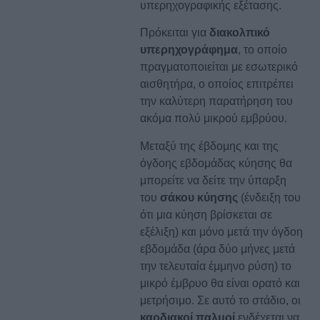
υπερηχογραφικής εξέτασης.
Πρόκειται για
διακολπικό
υπερηχογράφημα
, το οποίο
πραγματοποιείται με εσωτερικό
αισθητήρα, ο οποίος επιτρέπει
την καλύτερη παρατήρηση του
ακόμα πολύ μικρού εμβρύου.
Μεταξύ της έβδομης και της
όγδοης εβδομάδας κύησης θα
μπορείτε να δείτε την ύπαρξη
του
σάκου κύησης
(ένδειξη του
ότι μια κύηση βρίσκεται σε
εξέλιξη) και μόνο μετά την όγδοη
εβδομάδα (άρα δύο μήνες μετά
την τελευταία έμμηνο ρύση) το
μικρό έμβρυο θα είναι ορατό και
μετρήσιμο. Σε αυτό το στάδιο, οι
καρδιακοί παλμοί
ενδέχεται να