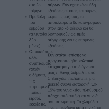
ούρων
. Εάν έχετε κάνει ήδη
στο 2ο
εξετάσεις αίματος και ούρων,
τρίμηνο
φέρτε τις μαζί σας, τα
Προβολή
αποτελέσματα θα καταγραφούν
του
στον ιατρικό φάκελο και θα
εμβρύου
διατηρηθούν ως τιμές
(τελευταίοι
σύγκρισης για τις επόμενες
δύο
εξετάσεις.
μήνες)
Οποιαδήποτε
Συνιστάται επίσης
να
άλλα
πραγματοποιηθεί
κολπικό
συμπτώματα
επίχρισμα
για τη διάγνωση
(τυχόν
μιας πιθανής λοίμωξης από
οιδήματα,
Chlamydia trachomatis, μια
π.χ.
αρκετά συχνή διαταραχή (10-
«πρησμένα
15% του γυναικείου πληθυσμού
πόδια»,
πάσχει από αυτήν) και συχνά
κιρσοί,
ασυμπτωματική. Τα χλαμύδια
εκκρίσεις,
είναι επικίνδυνα κατά την κύηση