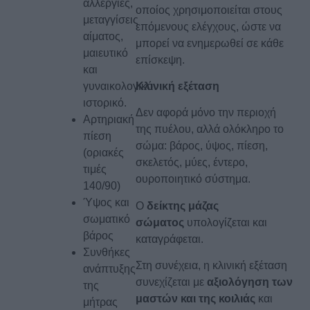
αλλεργίες,
οποίος χρησιμοποιείται στους
μεταγγίσεις
επόμενους ελέγχους, ώστε να
αίματος,
μπορεί να ενημερωθεί σε κάθε
μαιευτικό
επίσκεψη.
και
Κλινική εξέταση
γυναικολογικό
ιστορικό.
Δεν αφορά μόνο την περιοχή
Αρτηριακή
της πυέλου, αλλά ολόκληρο το
πίεση
σώμα: βάρος, ύψος, πίεση,
(οριακές
σκελετός, μύες, έντερο,
τιμές
ουροποιητικό σύστημα.
140/90)
Ύψος και
Ο
δείκτης μάζας
σωματικό
σώματος
υπολογίζεται και
βάρος
καταγράφεται.
Συνθήκες
Στη συνέχεια, η κλινική εξέταση
ανάπτυξης
συνεχίζεται με
αξιολόγηση των
της
μαστών και της κοιλιάς
και
μήτρας