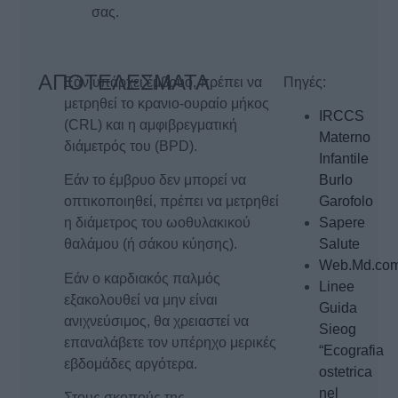
σας.
ΑΠΟΤΕΛΕΣΜΑΤΑ
Εάν υπάρχει έμβρυο, πρέπει να
Πηγές:
μετρηθεί το κρανιο-ουραίο μήκος
IRCCS
(CRL) και η αμφιβρεγματική
Materno
διάμετρός του (BPD).
Infantile
Εάν το έμβρυο δεν μπορεί να
Burlo
οπτικοποιηθεί, πρέπει να μετρηθεί
Garofolo
η διάμετρος του ωοθυλακικού
Sapere
θαλάμου (ή σάκου κύησης).
Salute
Web.Md.co
Εάν ο καρδιακός παλμός
Linee
εξακολουθεί να μην είναι
Guida
ανιχνεύσιμος, θα χρειαστεί να
Sieog
επαναλάβετε τον υπέρηχο μερικές
“Ecografia
εβδομάδες αργότερα.
ostetrica
nel
Στους σκοπούς της