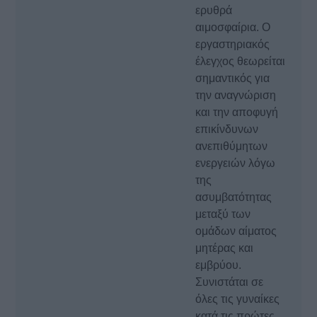
ερυθρά
αιμοσφαίρια. Ο
εργαστηριακός
έλεγχος θεωρείται
σημαντικός για
την αναγνώριση
και την αποφυγή
επικίνδυνων
ανεπιθύμητων
ενεργειών λόγω
της
ασυμβατότητας
μεταξύ των
ομάδων αίματος
μητέρας και
εμβρύου.
Συνιστάται σε
όλες τις γυναίκες
κατά τις πρώτες