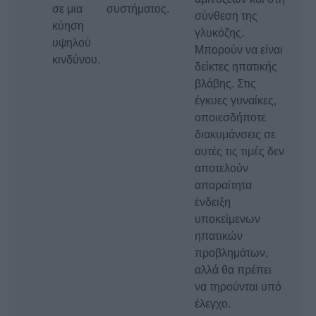
σε μια
συστήματος.
σύνθεση της
κύηση
γλυκόζης.
υψηλού
Μπορούν να είναι
κινδύνου.
δείκτες ηπατικής
βλάβης. Στις
έγκυες γυναίκες,
οποιεσδήποτε
διακυμάνσεις σε
αυτές τις τιμές δεν
αποτελούν
απαραίτητα
ένδειξη
υποκείμενων
ηπατικών
προβλημάτων,
αλλά θα πρέπει
να τηρούνται υπό
έλεγχο.