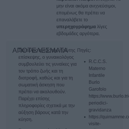
μην είναι ακόμα ανιχνεύσιμοι,
επομένως θα πρέπει να
επαναλάβετε το
υπερηχογράφημα
λίγες
εβδομάδες αργότερα.
ΑΠΟΤΕΛΕΣΜΑΤΑ
Στο τέλος αυτής της πρώτης
Πηγές:
επίσκεψης, ο γυναικολόγος
R.C.C.S.
συμβουλεύει τις γυναίκες για
Materno
τον τρόπο ζωής και τη
Infantile
διατροφή, καθώς και για τη
Burlo
σωματική άσκηση που
Garofolo
πρέπει να ακολουθούν.
https://www.burlo.tri
Παρέχει επίσης
periodici-
πληροφορίες σχετικά με την
gravidanza
αύξηση βάρους κατά την
https://quimamme.co
κύηση.
visite-