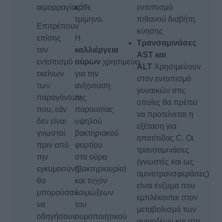
αιμορραγίας.
κάθε
εντοπισμό
τρίμηνο.
πιθανού διαβήτη
Επιτρέπουν
κύησης
επίσης
Η
Τρανσαμινάσες
τον
καλλιέργεια
AST και
εντοπισμό
ούρων
χρησιμεύει
ALT
Χρησιμεύουν
εκείνων
για την
στον εντοπισμό
των
ανίχνευση
γυναικών στις
παραγόντων
της
οποίες θα πρέπει
που, εάν
παρουσίας
να προτείνεται η
δεν είναι
υψηλού
εξέταση για
γνωστοί
βακτηριακού
ηπατίτιδας C. Οι
πριν από
φορτίου
τρανσαμινάσες
την
στα ούρα
(γνωστές και ως
εγκυμοσύνη,
(βακτηριουρία)
αμινοτρανσφεράσες)
θα
και τυχόν
είναι ένζυμα που
μπορούσαν
λοιμώξεων
εμπλέκονται στον
να
του
μεταβολισμό των
οδηγήσουν
ουροποιητικού
αμινοξέων και στη