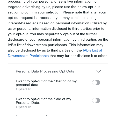
διάρκεια
processing of your personal or sensitive information for
το
πρώτο
δίνει απαντήσεις
σε
targeted advertising by us, please use the below opt-out
της
υπερηχογράφημα
αμφιβολίες και ερωτήματα.
συνιστώνται
section to confirm your selection. Please note that after your
εγκυμοσύνης
opt-out request is processed you may continue seeing
7/8
Ο γυναικολόγος
παρακολουθεί
interest-based ads based on personal information utilized by
εβδομάδες από
τη γενική κατάσταση της
us or personal information disclosed to third parties prior to
την ημερομηνία
your opt-out. You may separately opt-out of the further
υγείας της γυναίκας
, μετρά την
της τελευταίας
disclosure of your personal information by third parties on the
αρτηριακή της πίεση και το
εμμήνου
IAB’s list of downstream participants. This information may
βάρος της, συλλέγει
ρύσεως,
also be disclosed by us to third parties on the
IAB’s List of
πληροφορίες για το ιατρικό και
περίπου 4
Downstream Participants
that may further disclose it to other
οικογενειακό ιστορικό της.
third parties.
εβδομάδες μετά
τη σύλληψη.
Ιστορικό
Personal Data Processing Opt Outs
Συνοπτικά, η
Συμπληρώνεται ο
μαιευτικός
επίσκεψη
I want to opt-out of the Sharing of my
personal data.
φάκελος
και συλλέγονται τα
αποτελείται από
Opted In
δεδομένα ιατρικού ιστορικού της
τη συλλογή των
γυναίκας και του συντρόφου της
I want to opt-out of the Sale of my
παρακάτω
Personal Data.
(προσωπικά δεδομένα,
δεδομένων και
Opted In
προσωπικό και οικογενειακό
πληροφοριών: