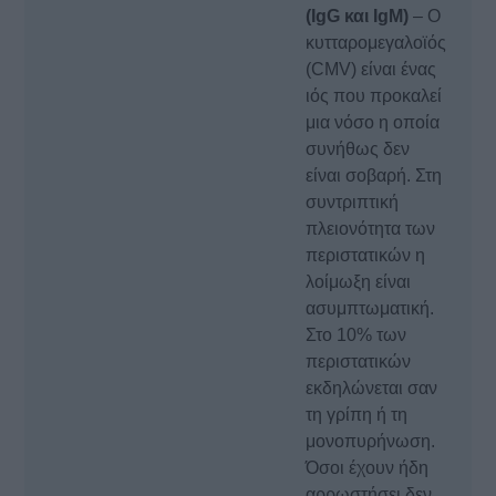
(IgG και IgM)
– Ο
κυτταρομεγαλοϊός
(CMV) είναι ένας
ιός που προκαλεί
μια νόσο η οποία
συνήθως δεν
είναι σοβαρή. Στη
συντριπτική
πλειονότητα των
περιστατικών η
λοίμωξη είναι
ασυμπτωματική.
Στο 10% των
περιστατικών
εκδηλώνεται σαν
τη γρίπη ή τη
μονοπυρήνωση.
Όσοι έχουν ήδη
αρρωστήσει δεν