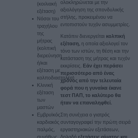
ολοκληρώνεται με την
(κοιλιακή
αξιολόγηση της σπονδυλικής
εξέταση)
στήλης, προκειμένου να
Νόσοι του
εντοπιστούν τυχόν ασυμμετρίες.
τραχήλου
της
Κατόπιν διενεργείται
κολπική
μήτρας
εξέταση,
η οποία αξιολογεί τον
(κολπική
τόνο των ιστών, τη θέση και την
διερεύνηση
κατάσταση της μήτρας και τυχόν
ή/και
εκκρίσεις.
Εάν έχει περάσει
εξέταση με
περισσότερο από ένας
κολποδιαστολέα)
χρόνος από την τελευταία
Κλινική
φορά που η γυναίκα έκανε
εξέταση
τεστ ΠΑΠ, το καλύτερο θα
των
ήταν να επαναληφθεί.
μαστών
Στη συνέχεια ο γιατρός
Εμβρυϊκός
συνταγογραφεί την πρώτη σειρά
καρδιακός
εργαστηριακών εξετάσεων,
παλμός,
δηλαδή
εξετάσεις αίματος και
συνήθως