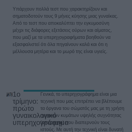
Υπάρχουν πολλά τεστ που χαρακτηρίζουν και
σηματοδοτούν τους 9 μήνες κύησης μιας γυναίκας.
Από το τεστ που αποκαλύπτει την εγκυμοσύνη
μέχρι τις διάφορες εξετάσεις ούρων και αίματος,
που μαζί με τα υπερηχογραφήματα βοηθούν να
εξασφαλιστεί ότι όλα πηγαίνουν καλά και ότι η
μέλλουσα μητέρα και το μωρό της είναι υγιείς.
1o
Γενικά, το υπερηχογράφημα είναι μια
τρίμηνο:
τεχνική που μας επιτρέπει να βλέπουμε
πρώτο
τα όργανα του σώματός μας με τη χρήση
γυναικολογικό
ηχητικών κυμάτων υψηλής συχνότητας
υπερηχογράφημα
(
υπέρηχοι
) που διαπερνούν τους
ιστούς. Με αυτή την τεχνική είναι δυνατή