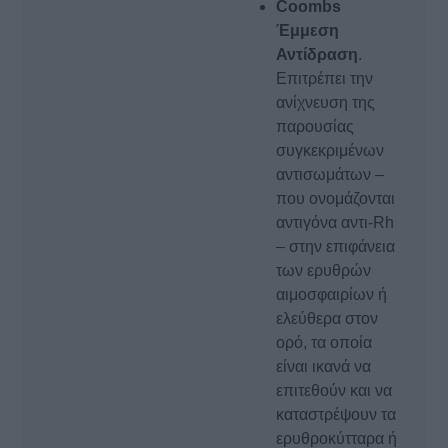
Coombs
Έμμεση
Αντίδραση
.
Επιτρέπει την
ανίχνευση της
παρουσίας
συγκεκριμένων
αντισωμάτων –
που ονομάζονται
αντιγόνα αντι-Rh
– στην επιφάνεια
των ερυθρών
αιμοσφαιρίων ή
ελεύθερα στον
ορό, τα οποία
είναι ικανά να
επιτεθούν και να
καταστρέψουν τα
ερυθροκύτταρα ή