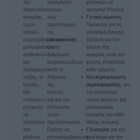
της
ορισμένων
γυναικών με
παρουσίας
νόσων
αρνητικό Rhesus.
αναιμίας,
που
Γενική αίματος
τυχόν
προϋπήρχαν
Πρόκειται για τη
νόσων,
της
μοναδική έγκυρη
συμπεριλαμβανομένων
εγκυμοσύνης,
εξέταση για τον
μολυσματικών
για τη
έλεγχο της
ασθενειών
διάγνωση
αναιμίας κατά την
και
ουρολοιμώξεων
κύηση. Απαιτείται
διαταραχών
κατά τη
κάθε τρίμηνο.
πήξης, οι
διάρκεια
Ηλεκτροφόρηση
οποίες,
της
αιμοσφαιρίνης
, για
εάν
κύησης
τον εντοπισμό
υπάρχουν,
και για την
υγιών φορέων της
μπορούν
ανίχνευση
μεσογειακής
να
τυχόν
αναιμίας και κάθε
αυξήσουν
πρωτεϊνουρίας.
άλλης αναιμίας.
τον
Πρέπει να
Γλυκαιμία
για την
κίνδυνο
επαναλαμβάνονται
πρόληψη και τον