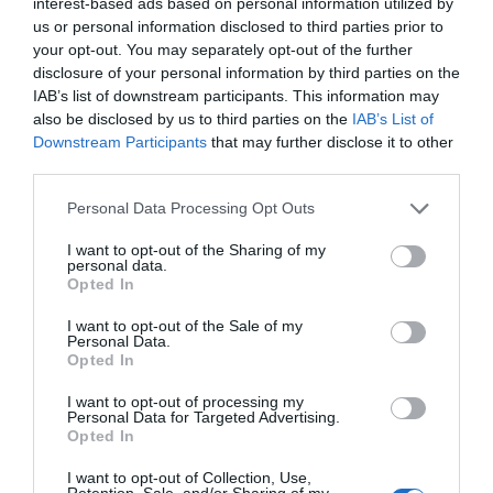
interest-based ads based on personal information utilized by
us or personal information disclosed to third parties prior to
your opt-out. You may separately opt-out of the further
disclosure of your personal information by third parties on the
IAB’s list of downstream participants. This information may
also be disclosed by us to third parties on the
IAB’s List of
Downstream Participants
that may further disclose it to other
third parties.
Personal Data Processing Opt Outs
Θηλασμός: Πώς
I want to opt-out of the Sharing of my
να διορθώσετε την
personal data.
Opted In
κακή
προσκόλληση του
I want to opt-out of the Sale of my
μωρού στο στήθος
Personal Data.
Μερικές φορές
Opted In
ο θηλασμός είναι
I want to opt-out of processing my
περίπλοκος. Εάν η
Personal Data for Targeted Advertising.
Opted In
μητέρα
παρατηρήσει ότι
I want to opt-out of Collection, Use,
το μωρό δεν έχει
Retention, Sale, and/or Sharing of my