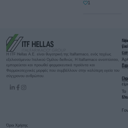
1
Πρ
Iof
Νέ
για
Εκ
εγ
Iof
Η ITF Hellas Α.Ε. είναι θυγατρική της Italfarmaco, ενός ταχέως
Άρ
εξελισσόμενου Ιταλικού Ομίλου διεθνώς. Η Italfarmaco αναπτύσσει,
Εγ
Δημ
εμπορεύεται και προωθεί φαρμακευτικά προϊόντα και
Iof
Φαρμακοτεχνικές μορφές που συμβάλλουν στην καλύτερη υγεία του
σύγχρονου ανθρώπου.
Θη
Ποι
Iof
είμ
Το
Μω
Επι
Γον
Όροι Χρήσης