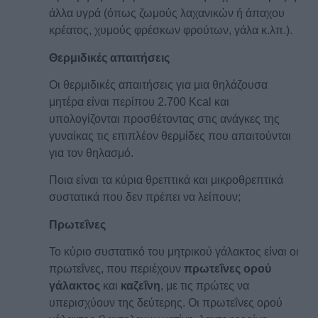
άλλα υγρά (όπως ζωμούς λαχανικών ή άπαχου
κρέατος, χυμούς φρέσκων φρούτων, γάλα κ.λπ.).
Θερμιδικές απαιτήσεις
Οι θερμιδικές απαιτήσεις για μια θηλάζουσα
μητέρα είναι περίπου 2.700 Kcal και
υπολογίζονται προσθέτοντας στις ανάγκες της
γυναίκας τις επιπλέον θερμίδες που απαιτούνται
για τον θηλασμό.
Ποια είναι τα κύρια θρεπτικά και μικροθρεπτικά
συστατικά που δεν πρέπει να λείπουν;
Πρωτεΐνες
Το κύριο συστατικό του μητρικού γάλακτος είναι οι
πρωτεΐνες, που περιέχουν
πρωτεΐνες ορού
γάλακτος
και
καζεΐνη
, με τις πρώτες να
υπερισχύουν της δεύτερης. Οι πρωτεΐνες ορού