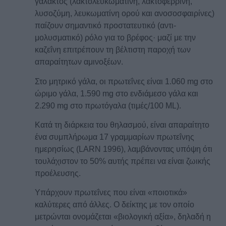
γάλακτος (λακτολευκωματίνη, λακτοφερρίνη,
λυσοζύμη, λευκωματίνη ορού και ανοσοσφαιρίνες)
παίζουν σημαντικό προστατευτικό (αντι-
μολυσματικό) ρόλο για το βρέφος· μαζί με την
καζεΐνη επιτρέπουν τη βέλτιστη παροχή των
απαραίτητων αμινοξέων.
Στο μητρικό γάλα, οι πρωτεΐνες είναι 1.060 mg στο
ώριμο γάλα, 1.590 mg στο ενδιάμεσο γάλα και
2.290 mg στο πρωτόγαλα (τιμές/100 ML).
Κατά τη διάρκεια του θηλασμού, είναι απαραίτητο
ένα συμπλήρωμα 17 γραμμαρίων πρωτεΐνης
ημερησίως (LARN 1996), λαμβάνοντας υπόψη ότι
τουλάχιστον το 50% αυτής πρέπει να είναι ζωικής
προέλευσης.
Υπάρχουν πρωτεΐνες που είναι «ποιοτικά»
καλύτερες από άλλες. Ο δείκτης με τον οποίο
μετρώνται ονομάζεται «βιολογική αξία», δηλαδή η