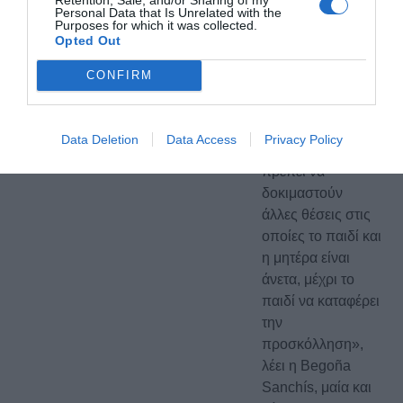
Personal Data that Is Unrelated with the
προσκολληθεί
Purposes for which it was collected.
Opted Out
καλά στο στήθος,
θα πρέπει να
CONFIRM
προσπαθήσει να
το διορθώσει το
συντομότερο
Data Deletion
Data Access
Privacy Policy
δυνατό. «Θα
πρέπει να
δοκιμαστούν
άλλες θέσεις στις
οποίες το παιδί και
η μητέρα είναι
άνετα, μέχρι το
παιδί να καταφέρει
την
προσκόλληση»,
λέει η Begoña
Sanchís, μαία και