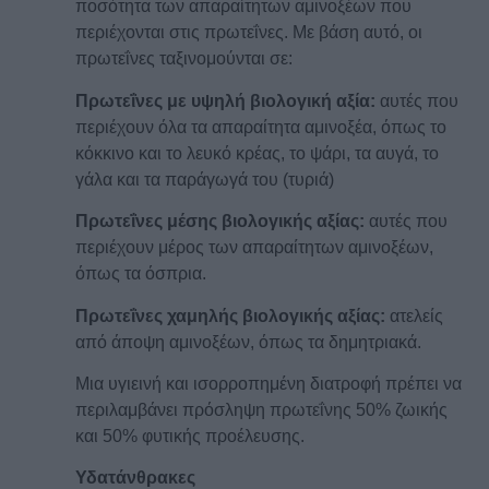
ποσότητα των απαραίτητων αμινοξέων που
περιέχονται στις πρωτεΐνες. Με βάση αυτό, οι
πρωτεΐνες ταξινομούνται σε:
Πρωτεΐνες με υψηλή βιολογική αξία:
αυτές που
περιέχουν όλα τα απαραίτητα αμινοξέα, όπως το
κόκκινο και το λευκό κρέας, το ψάρι, τα αυγά, το
γάλα και τα παράγωγά του (τυριά)
Πρωτεΐνες μέσης βιολογικής αξίας:
αυτές που
περιέχουν μέρος των απαραίτητων αμινοξέων,
όπως τα όσπρια.
Πρωτεΐνες χαμηλής βιολογικής αξίας:
ατελείς
από άποψη αμινοξέων, όπως τα δημητριακά.
Μια υγιεινή και ισορροπημένη διατροφή πρέπει να
περιλαμβάνει πρόσληψη πρωτεΐνης 50% ζωικής
και 50% φυτικής προέλευσης.
Υδατάνθρακες