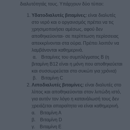
διαλυτότητάς τους. Υπάρχουν δύο τύποι:
Υδατοδιαλυτές βιταμίνες
:
είναι διαλυτές
στο νερό και ο οργανισμός πρέπει να τις
χρησιμοποιήσει αμέσως, αφού δεν
αποθηκεύονται- σε περίπτωση περίσσειας
απεκκρίνονται στα ούρα. Πρέπει λοιπόν να
λαμβάνονται καθημερινά.
α. Βιταμίνες του συμπλέγματος Β (η
βιταμίνη Β12 είναι η μόνη που αποθηκεύεται
και συσσωρεύεται στο συκώτι για χρόνια)
β. Βιταμίνη C
Λιποδιαλυτές βιταμίνες
:
είναι διαλυτές στο
λίπος και αποθηκεύονται στον λιπώδη ιστό,
για αυτόν τον λόγο η κατανάλωσή τους δεν
χρειάζεται απαραίτητα να είναι καθημερινή.
α. Βιταμίνη Α
β. Βιταμίνη D
γ. Βιταμίνη Ε